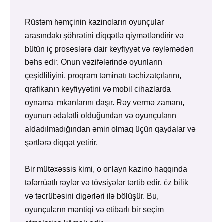
Rüstəm həmçinin kazinoların oyunçular
arasındakı şöhrətini diqqətlə qiymətləndirir və
bütün iç proseslərə dair keyfiyyət və rəyləmədən
bəhs edir. Onun vəzifələrində oyunların
çeşidliliyini, proqram təminatı təchizatçılarını,
qrafikanın keyfiyyətini və mobil cihazlarda
oynama imkanlarını daşır. Rəy vermə zamanı,
oyunun ədalətli olduğundan və oyunçuların
aldadılmadığından əmin olmaq üçün qaydalar və
şərtlərə diqqət yetirir.
Bir mütəxəssis kimi, o onlayn kazino haqqında
təfərrüatlı rəylər və tövsiyələr tərtib edir, öz bilik
və təcrübəsini digərləri ilə bölüşür. Bu,
oyunçuların məntiqi və etibarlı bir seçim