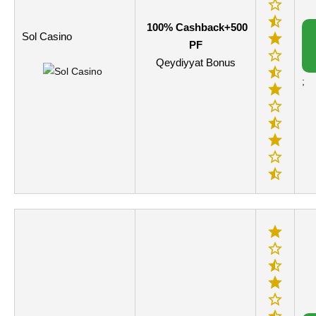
100% Cashback+500
Sol Casino
PF
Qeydiyyat Bonus
;