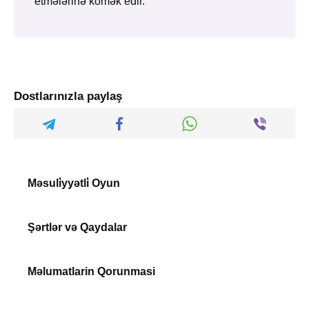
etmələrinə kömək edir.
Dostlarınızla paylaş
Məsuli̇yyətli̇ Oyun
Şərtlər və Qaydalar
Məlumatlarin Qorunmasi