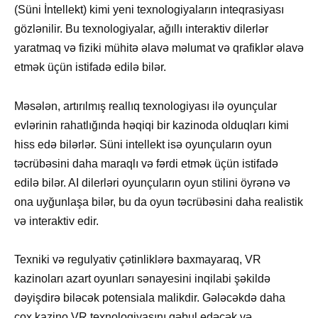
(Süni İntellekt) kimi yeni texnologiyaların inteqrasiyası
gözlənilir. Bu texnologiyalar, ağıllı interaktiv dilerlər
yaratmaq və fiziki mühitə əlavə məlumat və qrafiklər əlavə
etmək üçün istifadə edilə bilər.
Məsələn, artırılmış reallıq texnologiyası ilə oyunçular
evlərinin rahatlığında həqiqi bir kazinoda olduqları kimi
hiss edə bilərlər. Süni intellekt isə oyunçuların oyun
təcrübəsini daha maraqlı və fərdi etmək üçün istifadə
edilə bilər. AI dilerləri oyunçuların oyun stilini öyrənə və
ona uyğunlaşa bilər, bu da oyun təcrübəsini daha realistik
və interaktiv edir.
Texniki və regulyativ çətinliklərə baxmayaraq, VR
kazinoları azart oyunları sənayesini inqilabi şəkildə
dəyişdirə biləcək potensiala malikdir. Gələcəkdə daha
çox kazino VR texnologiyasını qəbul edəcək və