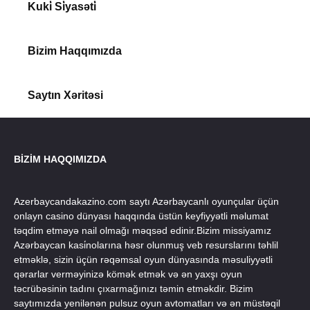
Kuki̇ Si̇yasəti̇
Bizim Haqqımızda
Saytın Xəritəsi
BİZİM HAQQIMIZDA
Azerbaycandakazino.com saytı Azərbaycanlı oyunçular üçün
onlayn casino dünyası haqqında üstün keyfiyyətli məlumat
təqdim etməyə nail olmağı məqsəd edinir.Bizim missiyamız
Azərbaycan kasi̇nolarına həsr olunmuş veb resurslarını təhlil
etməklə, sizin üçün rəqəmsal oyun dünyasında məsuliyyətli
qərarlar verməyinizə kömək etmək və ən yaxşı oyun
təcrübəsinin tadını çıxarmağınızı təmin etməkdir. Bizim
saytımızda yenilənən pulsuz oyun avtomatları və ən müstəqil