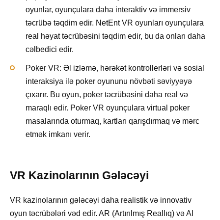
oyunlar, oyunçulara daha interaktiv və immersiv
təcrübə təqdim edir. NetEnt VR oyunları oyunçulara
real həyat təcrübəsini təqdim edir, bu da onları daha
cəlbedici edir.
Poker VR: Əl izləmə, hərəkət kontrollerləri və sosial
interaksiya ilə poker oyununu növbəti səviyyəyə
çıxarır. Bu oyun, poker təcrübəsini daha real və
maraqlı edir. Poker VR oyunçulara virtual poker
masalarında oturmaq, kartları qarışdırmaq və mərc
etmək imkanı verir.
VR Kazinolarının Gələcəyi
VR kazinolarının gələcəyi daha realistik və innovativ
oyun təcrübələri vəd edir. AR (Artırılmış Reallıq) və AI