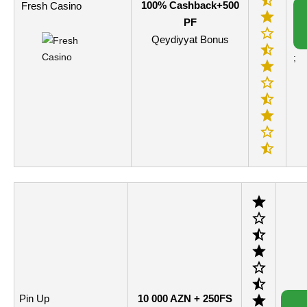
100% Cashback+500
Fresh Casino
PF
Qeydiyyat Bonus
;
Pin Up
10 000 AZN + 250FS