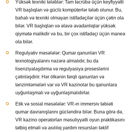
Yüksək texniki tələblər: Tam təcrübə üçün keyfiyyətli
VR başlıqları və güclü kompüterlər tələb olunur. Bu,
bahalı və texniki olmayan istifadəçilər üçün çətin ola
bilər. VR başlıqları və əlavə avadanlıqlar yüksək
qiymətə malikdir və bu, bir çox istifadəçi üçün maneə
ola bilər.
Regulyativ məsələlər: Qumar qanunları VR
texnologiyalarını nəzərə almalıdır, bu da
lisenziyalaşdırma və regulyasiya proseslərini
çətinləşdirir. Hər ölkənin fərqli qanunları və
tənzimləmələri var və VR kazinolar bu qanunlara
uyğunlaşmalı və uyğunlaşmalıdırlar.
Etik və sosial məsələlər: VR-ın immersiv təbiəti
qumar davranışlarını gücləndirə bilər. Buna görə də,
VR kazino operatorları məsuliyyətli oyun praktikasını
tətbiq etməli və asılılıq yardım resursları təklif