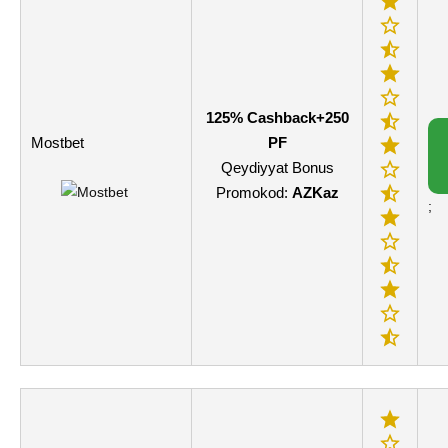
125% Cashback+250
Mostbet
PF
Qeydiyyat Bonus
Promokod:
AZKaz
;