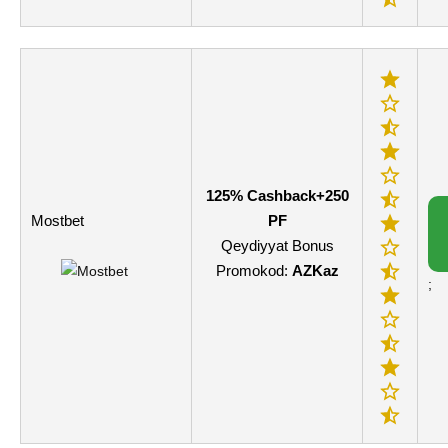
125% Cashback+250
Mostbet
PF
Qeydiyyat Bonus
Promokod:
AZKaz
;