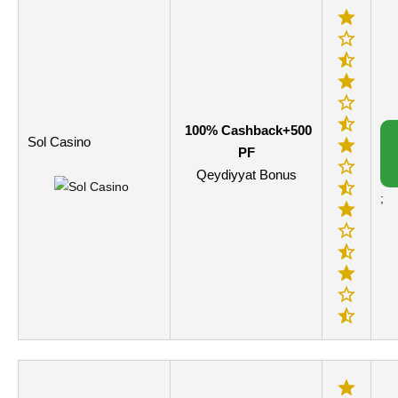
100% Cashback+500
Sol Casino
PF
Qeydiyyat Bonus
;