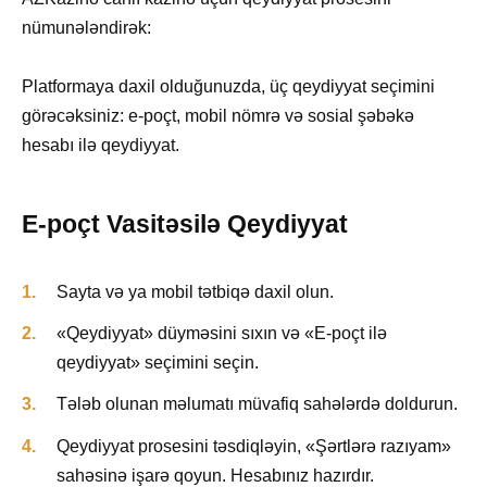
nümunələndirək:
Platformaya daxil olduğunuzda, üç qeydiyyat seçimini
görəcəksiniz: e-poçt, mobil nömrə və sosial şəbəkə
hesabı ilə qeydiyyat.
E-poçt Vasitəsilə Qeydiyyat
Sayta və ya mobil tətbiqə daxil olun.
«Qeydiyyat» düyməsini sıxın və «E-poçt ilə
qeydiyyat» seçimini seçin.
Tələb olunan məlumatı müvafiq sahələrdə doldurun.
Qeydiyyat prosesini təsdiqləyin, «Şərtlərə razıyam»
sahəsinə işarə qoyun. Hesabınız hazırdır.