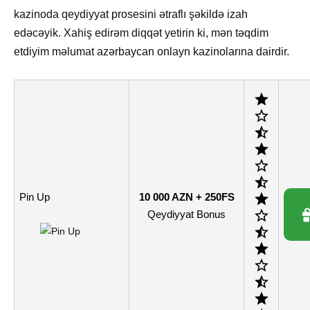
kazinoda qeydiyyat prosesini ətraflı şəkildə izah
edəcəyik. Xahiş edirəm diqqət yetirin ki, mən təqdim
etdiyim məlumat azərbaycan onlayn kazinolarına dairdir.
Pin Up
10 000 AZN + 250FS
Qeydiyyat Bonus