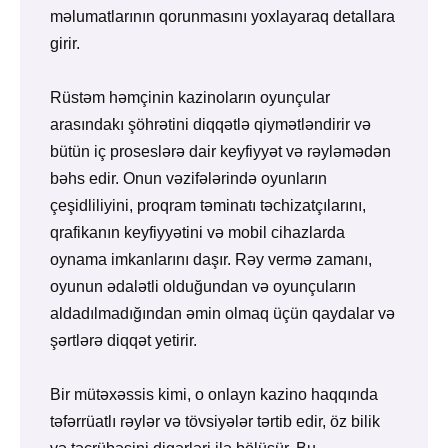
məlumatlarının qorunmasını yoxlayaraq detallara
girir.
Rüstəm həmçinin kazinoların oyunçular
arasındakı şöhrətini diqqətlə qiymətləndirir və
bütün iç proseslərə dair keyfiyyət və rəyləmədən
bəhs edir. Onun vəzifələrində oyunların
çeşidliliyini, proqram təminatı təchizatçılarını,
qrafikanın keyfiyyətini və mobil cihazlarda
oynama imkanlarını daşır. Rəy vermə zamanı,
oyunun ədalətli olduğundan və oyunçuların
aldadılmadığından əmin olmaq üçün qaydalar və
şərtlərə diqqət yetirir.
Bir mütəxəssis kimi, o onlayn kazino haqqında
təfərrüatlı rəylər və tövsiyələr tərtib edir, öz bilik