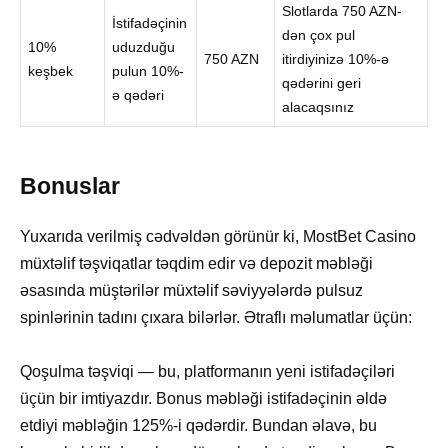
Slotlarda 750 AZN-
İstifadəçinin
dən çox pul
10%
uduzduğu
750 AZN
itirdiyinizə 10%-ə
keşbek
pulun 10%-
qədərini geri
ə qədəri
alacaqsınız
Bonuslar
Yuxarıda verilmiş cədvəldən görünür ki, MostBet Casino
müxtəlif təşviqatlar təqdim edir və depozit məbləği
əsasında müştərilər müxtəlif səviyyələrdə pulsuz
spinlərinin tadını çıxara bilərlər. Ətraflı məlumatlar üçün:
Qoşulma təşviqi — bu, platformanın yeni istifadəçiləri
üçün bir imtiyazdır. Bonus məbləği istifadəçinin əldə
etdiyi məbləğin 125%-i qədərdir. Bundan əlavə, bu