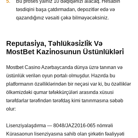
Bu proses yalnız 10 dəqiqənizi alacaq. Hesabın
təsdiqini başa çatdırmadan, depozitlər edə və
qazandığınız vəsaiti çəkə bilməyəcəksiniz.
Reputasi̇ya, Təhlükəsi̇zli̇k Və
MostBet Kazi̇nosunun Üstünlükləri̇
Mostbet Casino Azərbaycanda dünya üzrə tanınan və
üstünlük verilən oyun portalı olmuşdur. Hazırda bu
platformanın özəlliklərindən bir neçəsi var ki, bu özəlliklər
ölkəmizdəki qumar təfəkkürçüləri arasında xüsusi
tərəfdarlar tərəfindən tərəfdaş kimi tanınmasına səbəb
olur:
Lisenziyalaşdırma — 8048/JAZ2016-065 nömrəli
Kürasaonun lisenziyasına sahib olan şirkətin fəaliyyəti