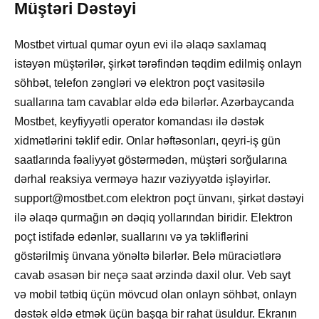
Müştəri Dəstəyi
Mostbet virtual qumar oyun evi ilə əlaqə saxlamaq
istəyən müştərilər, şirkət tərəfindən təqdim edilmiş onlayn
söhbət, telefon zəngləri və elektron poçt vasitəsilə
suallarına tam cavablar əldə edə bilərlər. Azərbaycanda
Mostbet, keyfiyyətli operator komandası ilə dəstək
xidmətlərini təklif edir. Onlar həftəsonları, qeyri-iş gün
saatlarında fəaliyyət göstərmədən, müştəri sorğularına
dərhal reaksiya verməyə hazır vəziyyətdə işləyirlər.
support@mostbet.com
elektron poçt ünvanı, şirkət dəstəyi
ilə əlaqə qurmağın ən dəqiq yollarından biridir. Elektron
poçt istifadə edənlər, suallarını və ya təkliflərini
göstərilmiş ünvana yönəltə bilərlər. Belə müraciətlərə
cavab əsasən bir neçə saat ərzində daxil olur. Veb sayt
və mobil tətbiq üçün mövcud olan onlayn söhbət, onlayn
dəstək əldə etmək üçün başqa bir rahat üsuldur. Ekranın