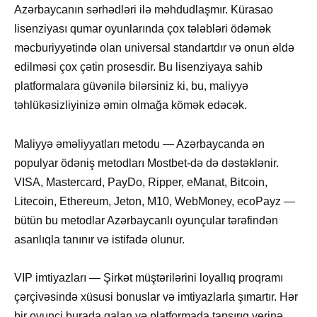
Azərbaycanın sərhədləri ilə məhdudlaşmır. Kürasao
lisenziyası qumar oyunlarında çox tələbləri ödəmək
məcburiyyətində olan universal standartdır və onun əldə
edilməsi çox çətin prosesdir. Bu lisenziyaya sahib
platformalara güvənilə bilərsiniz ki, bu, maliyyə
təhlükəsizliyinizə əmin olmağa kömək edəcək.
Maliyyə əməliyyatları metodu — Azərbaycanda ən
populyar ödəniş metodları Mostbet-də də dəstəklənir.
VISA, Mastercard, PayDo, Ripper, eManat, Bitcoin,
Litecoin, Ethereum, Jeton, M10, WebMoney, ecoPayz —
bütün bu metodlar Azərbaycanlı oyunçular tərəfindən
asanlıqla tanınır və istifadə olunur.
VIP imtiyazları — Şirkət müştərilərini loyallıq proqramı
çərçivəsində xüsusi bonuslar və imtiyazlarla şımartır. Hər
bir oyunçi burada qalan və platformada tapşırıq yerinə