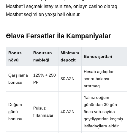
Mostbet’i seçmək istəyirsinizsə, onlayn casino olaraq
Mostbet seçimi ən yaxşı həll olunur.
Əlavə Fərsətlər İlə Kampani̇yalar
Bonus
Bonusun
Minimum
Bonus şərtləri
növü
məbləği
depozit
Hesab açdıqdan
Qarşılama
125% + 250
30 AZN
sonra balansı
bonusu
PF
artırmaq
Yalnız doğum
Doğum
günündən 30 gün
Pulsuz
günü
40 AZN
öncə veb-saytda
fırlanmalar
bonusu
qeydiyyatdan keçmiş
istifadəçilərə aiddir