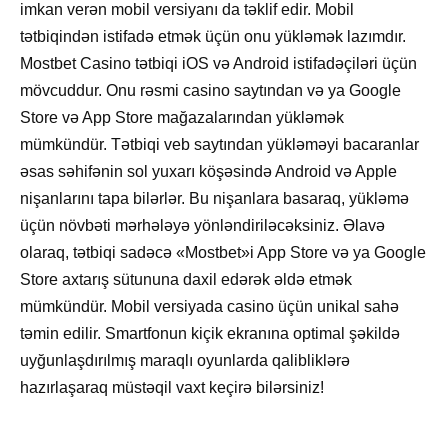
imkan verən mobil versiyanı da təklif edir. Mobil
tətbiqindən istifadə etmək üçün onu yükləmək lazımdır.
Mostbet Casino tətbiqi iOS və Android istifadəçiləri üçün
mövcuddur. Onu rəsmi casino saytından və ya Google
Store və App Store mağazalarından yükləmək
mümkündür. Tətbiqi veb saytından yükləməyi bacaranlar
əsas səhifənin sol yuxarı köşəsində Android və Apple
nişanlarını tapa bilərlər. Bu nişanlara basaraq, yükləmə
üçün növbəti mərhələyə yönləndiriləcəksiniz. Əlavə
olaraq, tətbiqi sadəcə «Mostbet»i App Store və ya Google
Store axtarış sütununa daxil edərək əldə etmək
mümkündür. Mobil versiyada casino üçün unikal sahə
təmin edilir. Smartfonun kiçik ekranına optimal şəkildə
uyğunlaşdırılmış maraqlı oyunlarda qalibliklərə
hazırlaşaraq müstəqil vaxt keçirə bilərsiniz!