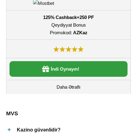
125% Cashback+250 PF
Qeydiyyat Bonus
Promokod:
AZKaz
İndi Oynayın!
Daha Ətraflı
MVS
Kazino güvənlidir?