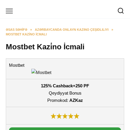
Перейти
к
содержанию
ƏSAS SƏHİFƏ
»
AZƏRBAYCANDA ONLAYN KAZINO ÇEŞIDLILIYI
»
MOSTBET KAZİNO İCMALI
Mostbet Kazi̇no İcmali
Mostbet
125% Cashback+250 PF
Qeydiyyat Bonus
Promokod:
AZKaz