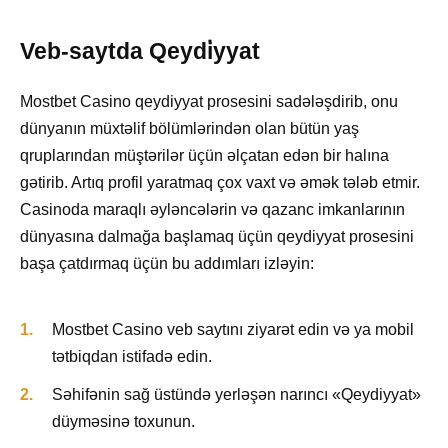
Veb-saytda Qeydi̇yyat
Mostbet Casino qeydiyyat prosesini sadələşdirib, onu
dünyanın müxtəlif bölümlərindən olan bütün yaş
qruplarından müştərilər üçün əlçatan edən bir halına
gətirib. Artıq profil yaratmaq çox vaxt və əmək tələb etmir.
Casinoda maraqlı əyləncələrin və qazanc imkanlarının
dünyasına dalmağa başlamaq üçün qeydiyyat prosesini
başa çatdırmaq üçün bu addımları izləyin:
Mostbet Casino veb saytını ziyarət edin və ya mobil
tətbiqdan istifadə edin.
Səhifənin sağ üstündə yerləşən narıncı «Qeydiyyat»
düyməsinə toxunun.